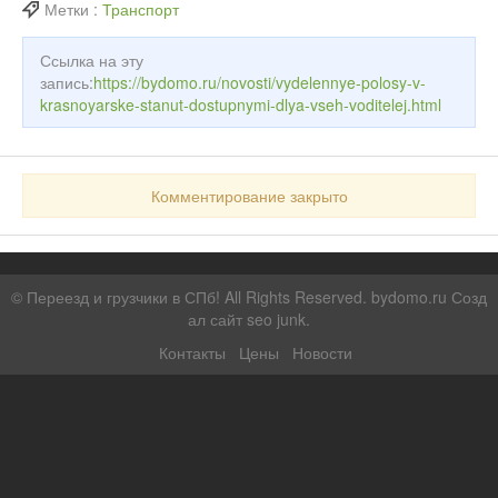
Метки :
Транспорт
Ссылка на эту
запись:
https://bydomo.ru/novosti/vydelennye-polosy-v-
krasnoyarske-stanut-dostupnymi-dlya-vseh-voditelej.html
Комментирование закрыто
©
Переезд и грузчики в СПб!
All Rights Reserved. bydomo.ru
Созд
ал сайт seo junk
.
Контакты
Цены
Новости