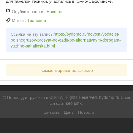
для тяжелой техники, участились в Южно-Сахалинске.
Опубликовано в :
Новости
Метки :
Транспорт
Ссылка на эту запись:
https://bydomo.ru/novosti/voditelej-
bolshegruzov-prosyat-ne-ezdit-po-alternativnym-dorogam-
yuzhno-sahalinska.html
Комментирование закрыто
©
Переезд и грузчики в СПб!
All Rights Reserved. bydomo.ru
Созд
ал сайт seo junk
.
Контакты
Цены
Новости