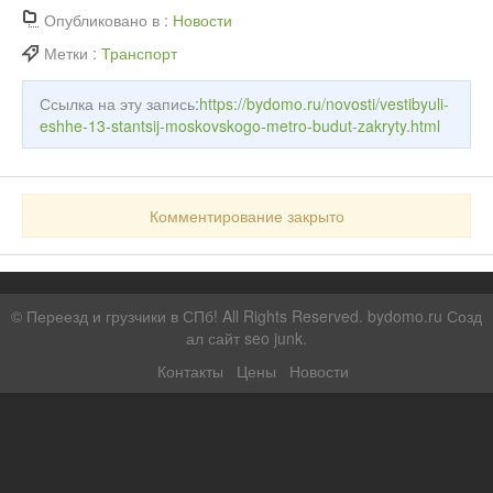
Опубликовано в :
Новости
Метки :
Транспорт
Ссылка на эту запись:
https://bydomo.ru/novosti/vestibyuli-
eshhe-13-stantsij-moskovskogo-metro-budut-zakryty.html
Комментирование закрыто
©
Переезд и грузчики в СПб!
All Rights Reserved. bydomo.ru
Созд
ал сайт seo junk
.
Контакты
Цены
Новости