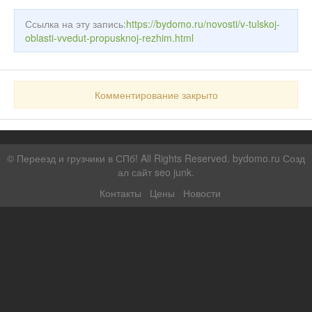
Ссылка на эту запись:
https://bydomo.ru/novosti/v-tulskoj-
oblasti-vvedut-propusknoj-rezhim.html
Комментирование закрыто
©
Переезд и грузчики в СПб!
All Rights Reserved. bydomo.ru
Созд
ал сайт seo junk
.
Контакты
Цены
Новости