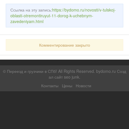
Ссылка на эту запись:
https://bydomo.ru/novosti/v-tulskoj-
oblasti-otremontiruyut-11-dorog-k-uchebnym-
zavedeniyam.html
Комментирование закрыто
©
Переезд и грузчики в СПб!
All Rights Reserved. bydomo.ru
Созд
ал сайт seo junk
.
Контакты
Цены
Новости