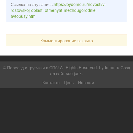
Ссылка на эту запись:
https://bydomo.ru/novosti/v-
rostovskoj-oblasti-otmenyat-mezhdugorodnie-
avtobusy.html
Комментирование закрыто
©
Переезд и грузчики в СПб!
All Rights Reserved. bydomo.ru
Созд
ал сайт seo junk
.
Контакты
Цены
Новости