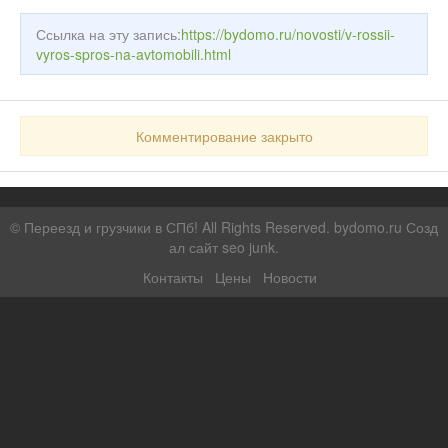
Ссылка на эту запись:
https://bydomo.ru/novosti/v-rossii-
vyros-spros-na-avtomobili.html
Комментирование закрыто
©
Переезд и грузчики в СПб!
All Rights Reserved. bydomo.ru
Созд
ал сайт seo junk
.
Контакты
Цены
Новости