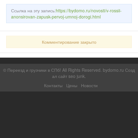
Ссылка на эту запись:
https://bydomo.ru/novosti/v-rossii-
anonsirovan-zapusk-pervoj-umnoj-dorogi.html
Комментирование закрыто
©
Переезд и грузчики в СПб!
All Rights Reserved. bydomo.ru
Созд
ал сайт seo junk
.
Контакты
Цены
Новости