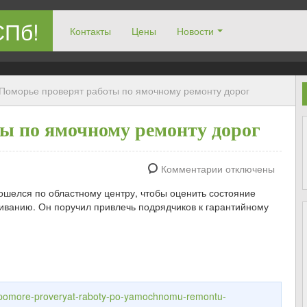
СПб!
Контакты
Цены
Новости
Поморье проверят работы по ямочному ремонту дорог
ы по ямочному ремонту дорог
Комментарии отключены
шелся по областному центру, чтобы оценить состояние
иванию. Он поручил привлечь подрядчиков к гарантийному
v-pomore-proveryat-raboty-po-yamochnomu-remontu-