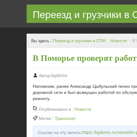
Переезд и грузчики в 
Квартирный переезд с грузчиками в СПб недорого
Вы здесь :
Переезд и грузчики в СПб!
/
Новости
/
В 
В Поморье проверят работ
Автор:bydomo
Напомним, ранее Александр Цыбульский лично про
дорожной сети и был возмущен работой по обслуж
ремонту.
Опубликовано в :
Новости
Метки :
Транспорт
Ссылка на эту запись:
https://bydomo.ru/novosti/