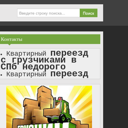
Поиск
Контакты
переезд
Квартирный
с грузчиками в
СПб недорого
переезд
Квартирный