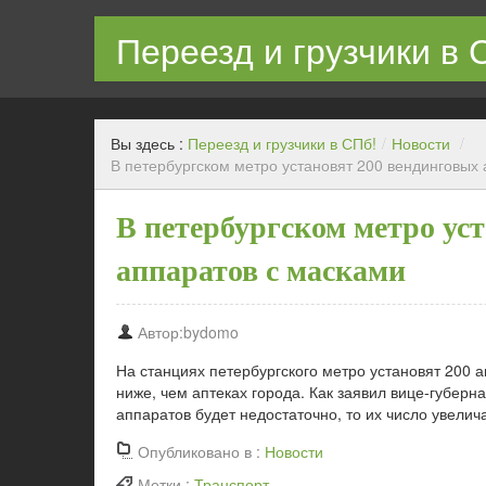
Переезд и грузчики в 
Квартирный переезд с грузчиками в СПб недорого
Вы здесь :
Переезд и грузчики в СПб!
/
Новости
/
В петербургском метро установят 200 вендинговых
В петербургском метро ус
аппаратов c масками
Автор:bydomo
На станциях петербургского метро установят 200 
ниже, чем аптеках города. Как заявил вице-губерн
аппаратов будет недостаточно, то их число увелича
Опубликовано в :
Новости
Метки :
Транспорт