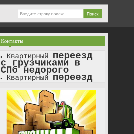
Поиск
Контакты
переезд
Квартирный
с грузчиками в
СПб недорого
переезд
Квартирный