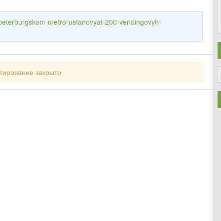
v-peterburgskom-metro-ustanovyat-200-vendingovyh-
тирование закрыто