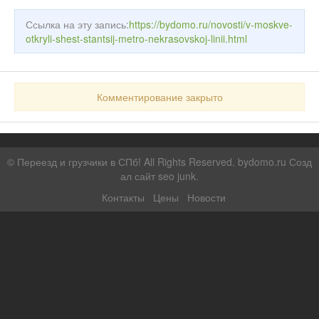
Ссылка на эту запись:
https://bydomo.ru/novosti/v-moskve-
otkryli-shest-stantsij-metro-nekrasovskoj-linii.html
Комментирование закрыто
©
Переезд и грузчики в СПб!
All Rights Reserved. bydomo.ru
Созд
ал сайт seo junk
.
Контакты
Цены
Новости