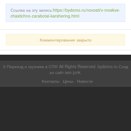
Ссылка на эту запись:
https://bydomo.ru/novosti/v-moskve-
chastichno-zarabotal-karshering.html
Комментирование закрыто
©
Переезд и грузчики в СПб!
All Rights Reserved. bydomo.ru
Созд
ал сайт seo junk
.
Контакты
Цены
Новости