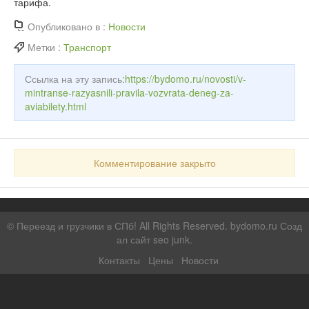
тарифа.
Опубликовано в :
Новости
Метки :
Транспорт
Ссылка на эту запись:
https://bydomo.ru/novosti/v-
mintranse-razyasnili-pravila-vozvrata-deneg-za-
aviabilety.html
Комментирование закрыто
©
Переезд и грузчики в СПб!
All Rights Reserved. bydomo.ru
Созд
ал сайт seo junk
.
Контакты
Цены
Новости