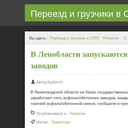
Переезд и грузчики в 
Квартирный переезд с грузчиками в СПб недорого
Вы здесь :
Переезд и грузчики в СПб!
/
Новости
/
В 
В Ленобласти запускаются
заводов
Автор:bydomo
В Ленинградской области на базах государственн
заработают пять асфальтобетонных заводов, каждый
горячей асфальтобетонной смеси, сообщили в пре
Опубликовано в :
Новости
Метки :
Транспорт