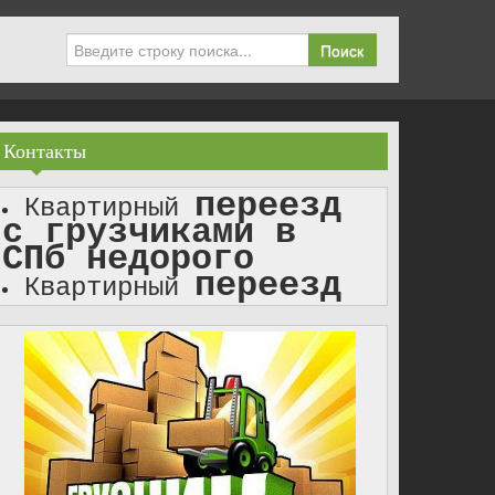
Поиск
Контакты
переезд
Квартирный
с грузчиками в
СПб недорого
переезд
Квартирный