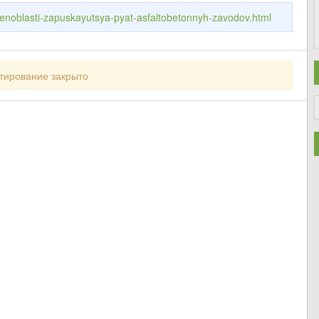
-lenoblasti-zapuskayutsya-pyat-asfaltobetonnyh-zavodov.html
тирование закрыто