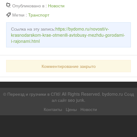
Опубликовано в :
Новости
Метки :
Транспорт
Ссылка на эту запись:
https://bydomo.ru/novosti/v-
krasnodarskom-krae-otmenili-avtobusy-mezhdu-gorodami-
i-rajonami.html
Комментирование закрыто
©
Переезд и грузчики в СПб!
All Rights Reserved. bydomo.ru
Созд
ал сайт seo junk
.
Контакты
Цены
Новости