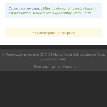
Ссылка на эту запись:
https://bydomo.ru/novosti/v-kazani-
ekipazhi-avtobusov-pereodelis-v-voennuyu-formu.html
Комментирование закрыто
©
Переезд и грузчики в СПб!
All Rights Reserved. bydomo.ru
Созд
ал сайт seo junk
.
Контакты
Цены
Новости