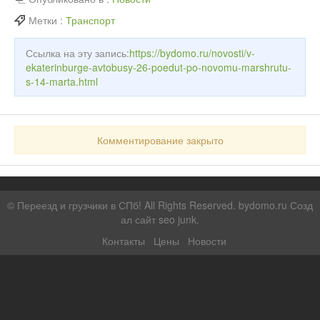
Метки :
Транспорт
Ссылка на эту запись:
https://bydomo.ru/novosti/v-
ekaterinburge-avtobusy-26-poedut-po-novomu-marshrutu-
s-14-marta.html
Комментирование закрыто
©
Переезд и грузчики в СПб!
All Rights Reserved. bydomo.ru
Созд
ал сайт seo junk
.
Контакты
Цены
Новости