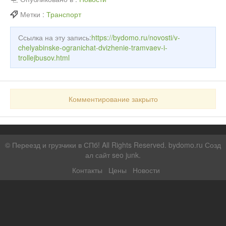
Метки :
Транспорт
Ссылка на эту запись:
https://bydomo.ru/novosti/v-
chelyabinske-ogranichat-dvizhenie-tramvaev-i-
trollejbusov.html
Комментирование закрыто
©
Переезд и грузчики в СПб!
All Rights Reserved. bydomo.ru
Созд
ал сайт seo junk
.
Контакты
Цены
Новости