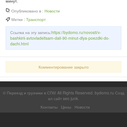
минут.
Опубликовано в :
Новости
Метки :
Транспорт
Ссылка на эту запись:
https://bydomo.ru/novosti/v-
bashkirii-avtovladeltsam-dali-90-minut-dlya-poezdki-do-
dachi.html
Комментирование закрыто
©
Переезд и грузчики в СПб!
All Rights Reserved. bydomo.ru
Созд
ал сайт seo junk
.
Контакты
Цены
Новости