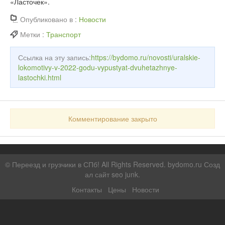
«Ласточек».
Опубликовано в :
Новости
Метки :
Транспорт
Ссылка на эту запись:
https://bydomo.ru/novosti/uralskie-
lokomotivy-v-2022-godu-vypustyat-dvuhetazhnye-
lastochki.html
Комментирование закрыто
©
Переезд и грузчики в СПб!
All Rights Reserved. bydomo.ru
Созд
ал сайт seo junk
.
Контакты
Цены
Новости