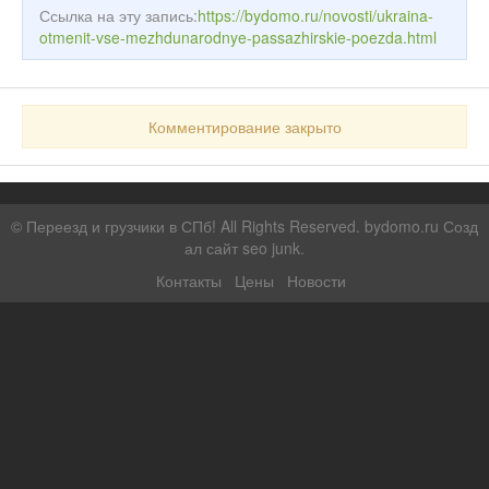
Ссылка на эту запись:
https://bydomo.ru/novosti/ukraina-
otmenit-vse-mezhdunarodnye-passazhirskie-poezda.html
Комментирование закрыто
©
Переезд и грузчики в СПб!
All Rights Reserved. bydomo.ru
Созд
ал сайт seo junk
.
Контакты
Цены
Новости