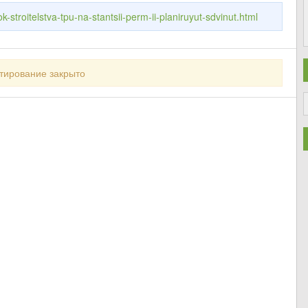
k-stroitelstva-tpu-na-stantsii-perm-ii-planiruyut-sdvinut.html
тирование закрыто