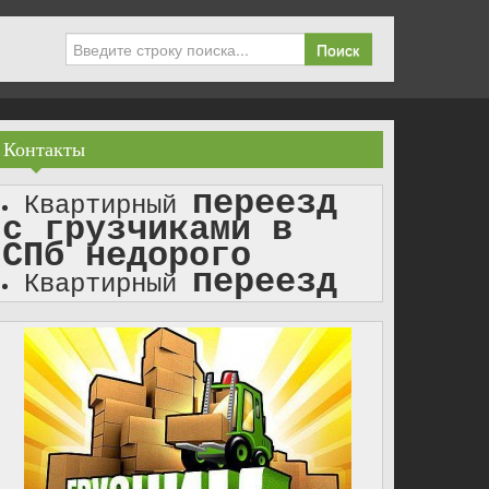
Поиск
Контакты
переезд
Квартирный
с грузчиками в
СПб недорого
переезд
Квартирный