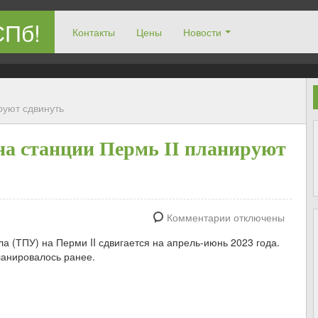
СПб!
Контакты
Цены
Новости
руют сдвинуть
на станции Пермь II планируют
Комментарии отключены
а (ТПУ) на Перми II сдвигается на апрель-июнь 2023 года.
планировалось ранее.