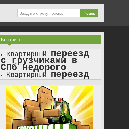
Поиск
Контакты
переезд
Квартирный
с грузчиками в
СПб недорого
переезд
Квартирный