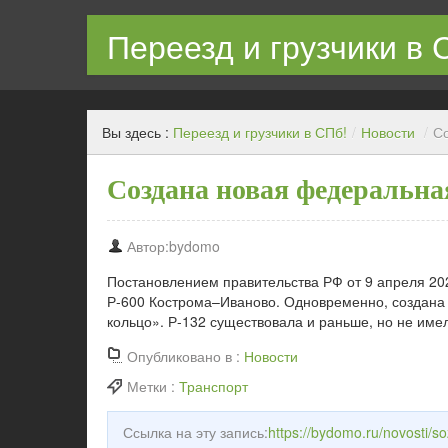
Переезд и грузчики в 
Квартирный переезд с грузчиками в СПб недорого
Вы здесь :
Переезд и грузчики в СПб!
/
Новости
/
Со
Создана новая федеральна
Автор:bydomo
Постановлением правительства РФ от 9 апреля 20
Р-600 Кострома–Иваново. Одновременно, создана
кольцо». Р-132 существовала и раньше, но не име
Опубликовано в :
Новости
Метки :
Транспорт
Ссылка на эту запись:
https://bydomo.ru/novosti/s