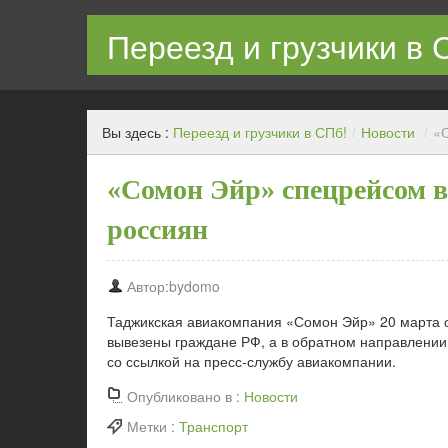
Переезд и грузчики в 
Квартирный переезд с грузчиками в СПб недорого
Вы здесь :
Переезд и грузчики в СПб!
/
Новости
/
«С
«Сомон Эйр» спецрейсом в
россиян
Автор:bydomo
Таджикская авиакомпания «Сомон Эйр» 20 марта о
вывезены граждане РФ, а в обратном направлении
со ссылкой на пресс-службу авиакомпании.
Опубликовано в :
Новости
Метки :
Транспорт