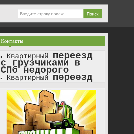
Поиск
Контакты
переезд
Квартирный
с грузчиками в
СПб недорого
переезд
Квартирный