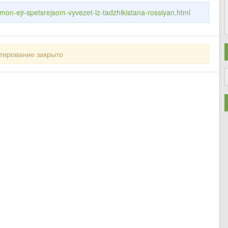
omon-ejr-spetsrejsom-vyvezet-iz-tadzhikistana-rossiyan.html
тирование закрыто