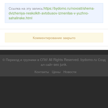
Ссылка на эту запись:
https://bydomo.ru/novosti/shema-
dvizheniya-neskolkih-avtobusov-izmenilas-v-yuzhno-
sahalinske.html
Комментирование закрыто
©
Переезд и грузчики в СПб!
All Rights Reserved. bydomo.ru
Созд
ал сайт seo junk
.
Контакты
Цены
Новости