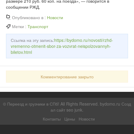
размере 210 руб. 60 коп. на поезда», — говорится в
сообщении РЖД.
Опубликовано в :
Новости
Метки :
Транспорт
Ссылка на эту запись:
https://bydomo.ru/novosti/rzhd-
vremenno-otmenit-sbor-za-vozvrat-neispolzovannyh-
biletov.html
Комментирование закрыто
©
Переезд и грузчики в СПб!
All Rights Reserved. bydomo.ru
Созд
ал сайт seo junk
.
Контакты
Цены
Новости