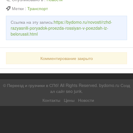
Метки :
Транспорт
Ссылка на эту запись:
https://bydomo.ru/novosti/rzhd-
razyasnili-poryadok-proezda-rossiyan-v-poezdah-iz-
belorussii.html
Комментирование закрыто
©
Переезд и грузчики в СПб!
All Rights Reserved. bydomo.ru
Созд
ал сайт seo junk
.
Контакты
Цены
Новости