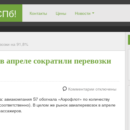
СПб!
Контакты
Цены
Новости
возки на 91,8%
в апреле сократили перевозки
Комментарии отключены
а: авиакомпания S7 обогнала «Аэрофлот» по количеству
 соответственно). В целом же рынок авиаперевозок в апреле
пассажиров.