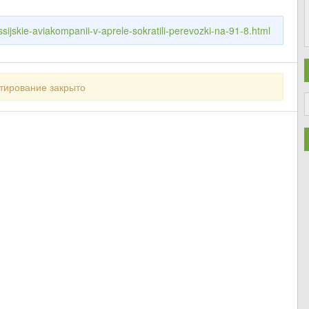
ssijskie-aviakompanii-v-aprele-sokratili-perevozki-na-91-8.html
тирование закрыто