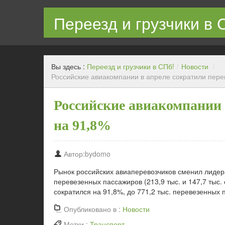
Переезд и грузчики в 
Квартирный переезд с грузчиками в СПб недорого
Вы здесь :
Переезд и грузчики в СПб!
/
Новости
/
Российские авиакомпании в апреле сократили пере
Российские авиакомпании 
на 91,8%
Автор:bydomo
Рынок российских авиаперевозчиков сменил лидер
перевезенных пассажиров (213,9 тыс. и 147,7 тыс.
сократился на 91,8%, до 771,2 тыс. перевезенных 
Опубликовано в :
Новости
Метки :
Транспорт