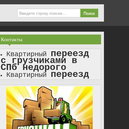
Поиск
Контакты
переезд
Квартирный
с грузчиками в
СПб недорого
переезд
Квартирный