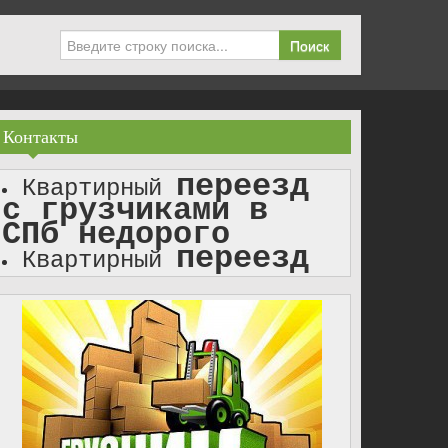
Поиск
Контакты
переезд
Квартирный
с грузчиками в
СПб недорого
переезд
Квартирный