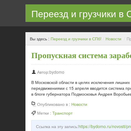
Переезд и грузчики в 
Квартирный переезд с грузчиками в СПб недорого
Вы здесь :
Переезд и грузчики в СПб!
/
Новости
/
Пр
Пропускная система зараб
Автор:bydomo
В Московской области в целях исключения лишних
передвижениями с 15 апреля вводится система про
в блоге губернатора Подмосковья Андрея Воробье
Опубликовано в :
Новости
Метки :
Транспорт
Ссылка на эту запись:
https://bydomo.ru/novosti/