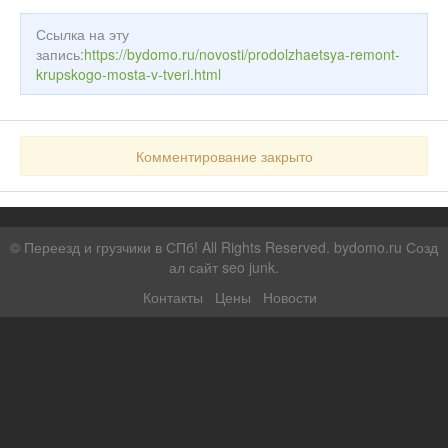
Ссылка на эту
запись:
https://bydomo.ru/novosti/prodolzhaetsya-remont-
krupskogo-mosta-v-tveri.html
Комментирование закрыто
©
Переезд и грузчики в СПб!
All Rights Reserved. bydomo.ru
Созд
ал сайт seo junk
.
Контакты
Цены
Новости