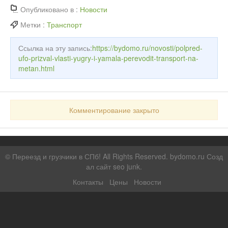
Опубликовано в :
Новости
Метки :
Транспорт
Ссылка на эту запись:
https://bydomo.ru/novosti/polpred-
ufo-prizval-vlasti-yugry-i-yamala-perevodit-transport-na-
metan.html
Комментирование закрыто
©
Переезд и грузчики в СПб!
All Rights Reserved. bydomo.ru
Созд
ал сайт seo junk
.
Контакты
Цены
Новости