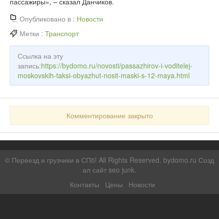
пассажиры», – сказал Данчиков.
Опубликовано в :
Новости
Метки :
Транспорт
Ссылка на эту
запись:
https://bydomo.ru/novosti/passazhirov-i-voditelej-
moskovskih-taksi-obyazhut-nosit-maski-s-12-maya.html
Комментирование закрыто
©
Переезд и грузчики в СПб!
All Rights Reserved. bydomo.ru
Созд
ал сайт seo junk
.
Контакты
Цены
Новости