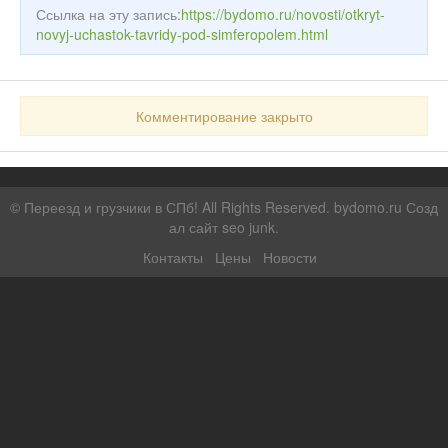
Ссылка на эту запись:
https://bydomo.ru/novosti/otkryt-
novyj-uchastok-tavridy-pod-simferopolem.html
Комментирование закрыто
©
Переезд и грузчики в СПб!
All Rights Reserved. bydomo.ru
Созд
ал сайт seo junk
.
Контакты
Цены
Новости