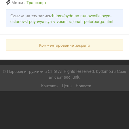
Метки :
Транспорт
Ссылка на эту запись:
https://bydomo.ru/novosti/novye-
ostanovki-poyavyatsya-v-vosmi-rajonah-peterburga.html
Комментирование закрыто
©
Переезд и грузчики в СПб!
All Rights Reserved. bydomo.ru
Созд
ал сайт seo junk
.
Контакты
Цены
Новости