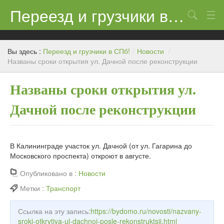
Переезд и грузчики в СПб!
Поиск
Контакты
Вы здесь :
Переезд и грузчики в СПб!
/
Новости
/
Цены
Названы сроки открытия ул. Дачной после реконструкции
Новости
Названы сроки открытия ул.
Дачной после реконструкции
В Калининграде участок ул. Дачной (от ул. Гагарина до
Московского проспекта) откроют в августе.
Опубликовано в :
Новости
Метки :
Транспорт
Ссылка на эту запись:
https://bydomo.ru/novosti/nazvany-
sroki-otkrytiya-ul-dachnoj-posle-rekonstruktsii.html