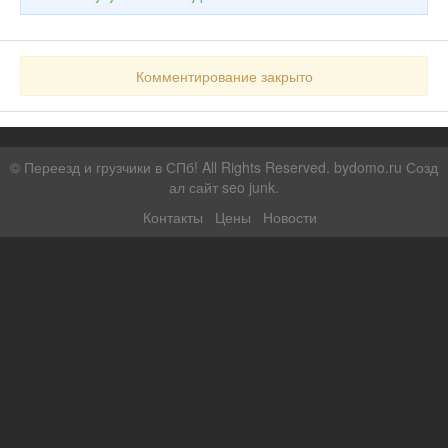
Комментирование закрыто
©
Переезд и грузчики в СПб!
All Rights Reserved. bydomo.ru
Созд
ал сайт seo junk
.
Контакты
Цены
Новости