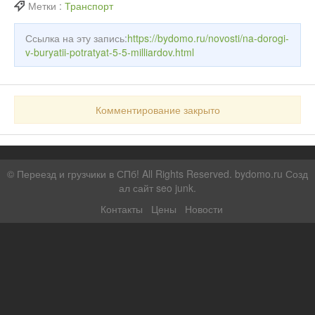
Метки :
Транспорт
Ссылка на эту запись:
https://bydomo.ru/novosti/na-dorogi-
v-buryatii-potratyat-5-5-milliardov.html
Комментирование закрыто
©
Переезд и грузчики в СПб!
All Rights Reserved. bydomo.ru
Созд
ал сайт seo junk
.
Контакты
Цены
Новости