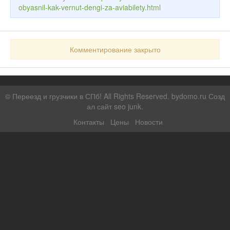
obyasnil-kak-vernut-dengi-za-aviabilety.html
Комментирование закрыто
©
Переезд и грузчики в СПб!
All Rights Reserved. bydomo.ru
Созд
ал сайт seo junk
.
Контакты
Цены
Новости