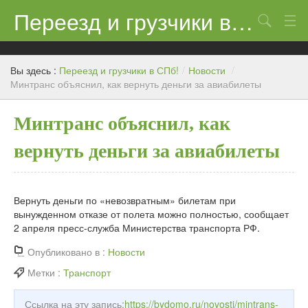
Переезд и грузчики в СПб!
Поиск
Контакты
Вы здесь :
Переезд и грузчики в СПб!
/
Новости
/
Цены
Минтранс объяснил, как вернуть деньги за авиабилеты
Новости
Минтранс объяснил, как
вернуть деньги за авиабилеты
Вернуть деньги по «невозвратным» билетам при
вынужденном отказе от полета можно полностью, сообщает
2 апреля пресс-служба Министерства транспорта РФ.
Опубликовано в :
Новости
Метки :
Транспорт
Ссылка на эту запись:
https://bydomo.ru/novosti/mintrans-