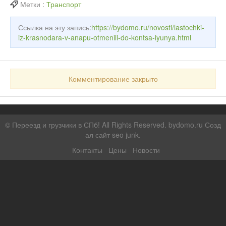
Метки :
Транспорт
Ссылка на эту запись:
https://bydomo.ru/novosti/lastochki-
iz-krasnodara-v-anapu-otmenili-do-kontsa-iyunya.html
Комментирование закрыто
©
Переезд и грузчики в СПб!
All Rights Reserved. bydomo.ru
Созд
ал сайт seo junk
.
Контакты
Цены
Новости