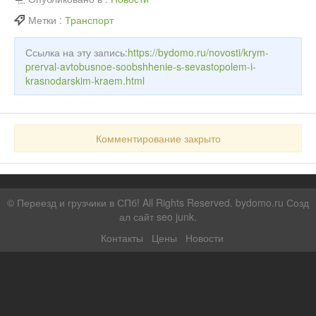
Метки :
Транспорт
Ссылка на эту запись:
https://bydomo.ru/novosti/krym-
prerval-avtobusnoe-soobshhenie-s-sevastopolem-i-
krasnodarskim-kraem.html
Комментирование закрыто
©
Переезд и грузчики в СПб!
All Rights Reserved. bydomo.ru
Созд
ал сайт seo junk
.
Контакты
Цены
Новости