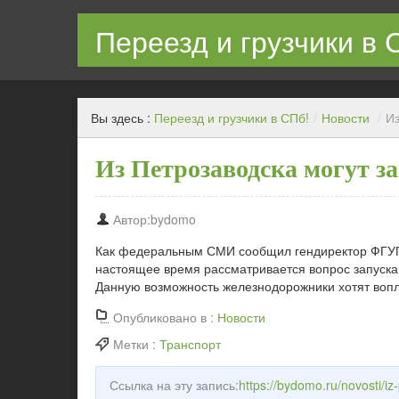
Переезд и грузчики в 
Квартирный переезд с грузчиками в СПб недорого
Вы здесь :
Переезд и грузчики в СПб!
/
Новости
/
Из
Из Петрозаводска могут з
Автор:bydomo
Как федеральным СМИ сообщил гендиректор ФГУП 
настоящее время рассматривается вопрос запуска 
Данную возможность железнодорожники хотят вопло
Опубликовано в :
Новости
Метки :
Транспорт
Ссылка на эту запись:
https://bydomo.ru/novosti/i