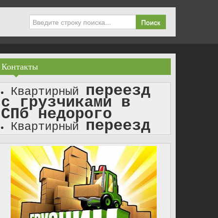
Поиск
Контакты
переезд
Квартирный
с грузчиками в
СПб недорого
переезд
Квартирный