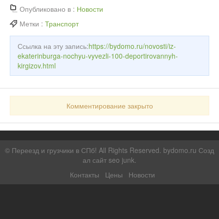
Опубликовано в :
Новости
Метки :
Транспорт
Ссылка на эту запись:
https://bydomo.ru/novosti/iz-
ekaterinburga-nochyu-vyvezli-100-deportirovannyh-
kirgizov.html
Комментирование закрыто
©
Переезд и грузчики в СПб!
All Rights Reserved. bydomo.ru
Созд
ал сайт seo junk
.
Контакты
Цены
Новости