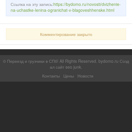
Ссылка на эту запись:
https://bydomo.ru/novosti/dvizhenie-
na-uchastke-lenina-ogranichat-v-blagoveshhenske.html
Комментирование закрыто
©
Переезд и грузчики в СПб!
All Rights Reserved. bydomo.ru
Созд
ал сайт seo junk
.
Контакты
Цены
Новости