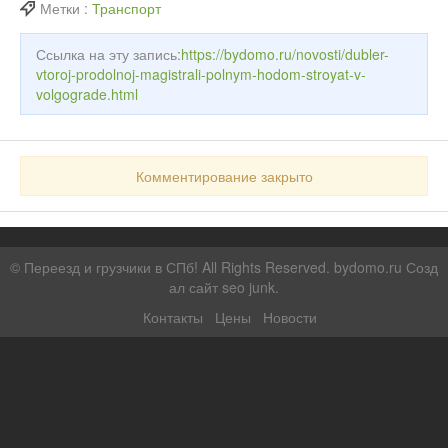
Метки :
Транспорт
Ссылка на эту запись:
https://bydomo.ru/novosti/dubler-
vtoroj-prodolnoj-magistrali-polnym-hodom-stroyat-v-
volgograde.html
Комментирование закрыто
©
Переезд и грузчики в СПб!
All Rights Reserved. bydomo.ru
Созд
ал сайт seo junk
.
Контакты
Цены
Новости