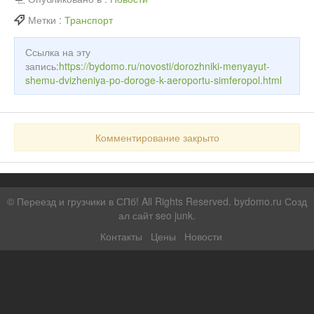
Метки :
Транспорт
Ссылка на эту
запись:
https://bydomo.ru/novosti/dorozhniki-menyayut-
shemu-dvizheniya-po-doroge-k-aeroportu-simferopol.html
Комментирование закрыто
©
Переезд и грузчики в СПб!
All Rights Reserved. bydomo.ru
Созд
ал сайт seo junk
.
Контакты
Цены
Новости