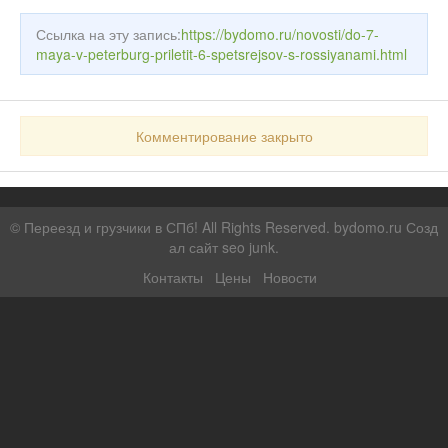
Ссылка на эту запись:
https://bydomo.ru/novosti/do-7-
maya-v-peterburg-priletit-6-spetsrejsov-s-rossiyanami.html
Комментирование закрыто
©
Переезд и грузчики в СПб!
All Rights Reserved. bydomo.ru
Созд
ал сайт seo junk
.
Контакты
Цены
Новости