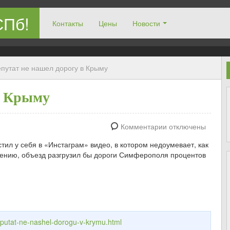
СПб!
Контакты
Цены
Новости
путат не нашел дорогу в Крыму
в Крыму
Комментарии отключены
л у себя в «Инстаграм» видео, в котором недоумевает, как
 мнению, объезд разгрузил бы дороги Симферополя процентов
eputat-ne-nashel-dorogu-v-krymu.html