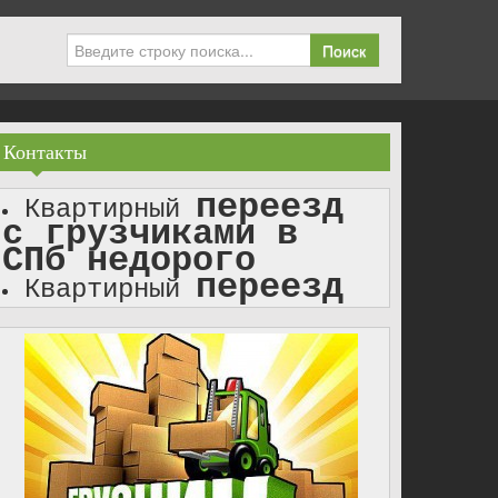
Поиск
Контакты
переезд
Квартирный
с грузчиками в
СПб недорого
переезд
Квартирный