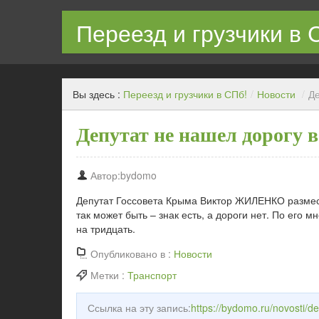
Переезд и грузчики в 
Квартирный переезд с грузчиками в СПб недорого
Вы здесь :
Переезд и грузчики в СПб!
/
Новости
/
Де
Депутат не нашел дорогу 
Автор:bydomo
Депутат Госсовета Крыма Виктор ЖИЛЕНКО размести
так может быть – знак есть, а дороги нет. По его
на тридцать.
Опубликовано в :
Новости
Метки :
Транспорт
Ссылка на эту запись:
https://bydomo.ru/novosti/d