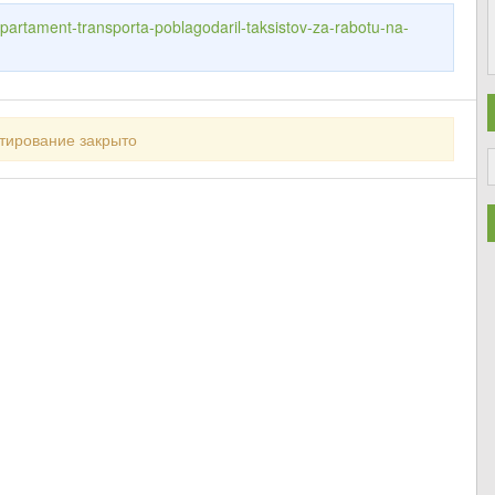
epartament-transporta-poblagodaril-taksistov-za-rabotu-na-
тирование закрыто