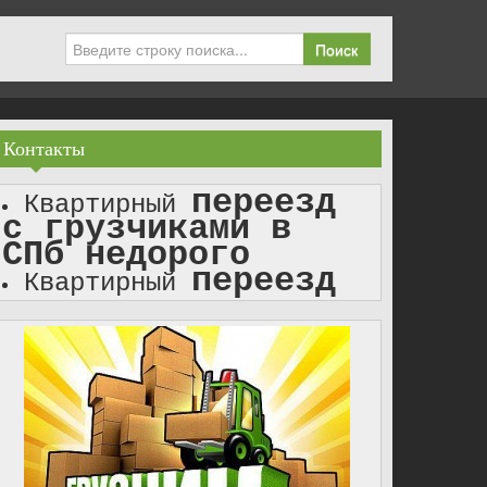
Поиск
Контакты
переезд
Квартирный
с грузчиками в
СПб недорого
переезд
Квартирный