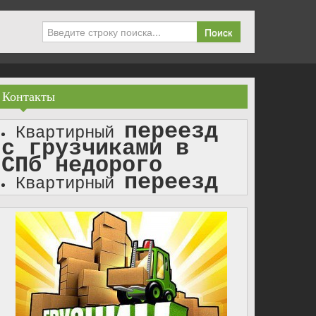
Поиск
Контакты
переезд
Квартирный
с грузчиками в
СПб недорого
переезд
Квартирный