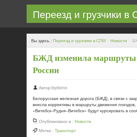
Переезд и грузчики в 
Квартирный переезд с грузчиками в СПб недорого
Вы здесь :
Переезд и грузчики в СПб!
/
Новости
/
Б
БЖД изменила маршруты 
России
Автор:bydomo
Белорусская железная дорога (БЖД), в связи с за
внесла коррективы в маршруты движения поездов,
«Витебск–Рудня–Витебск» будут курсировать в со
Опубликовано в :
Новости
Метки :
Транспорт