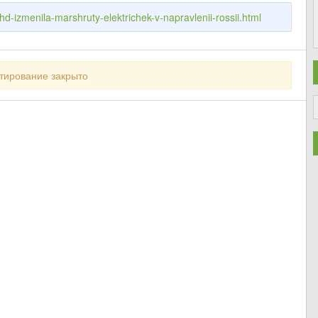
hd-izmenila-marshruty-elektrichek-v-napravlenii-rossii.html
тирование закрыто