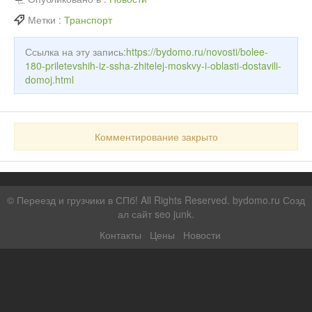
Метки :
Транспорт
Ссылка на эту запись:
https://bydomo.ru/novosti/bolee-
180-priletevshih-iz-ssha-zhitelej-moskvy-i-oblasti-dostavili-
domoj.html
Комментирование закрыто
©
Переезд и грузчики в СПб!
All Rights Reserved. bydomo.ru
Созд
ал сайт seo junk
.
Контакты
Цены
Новости