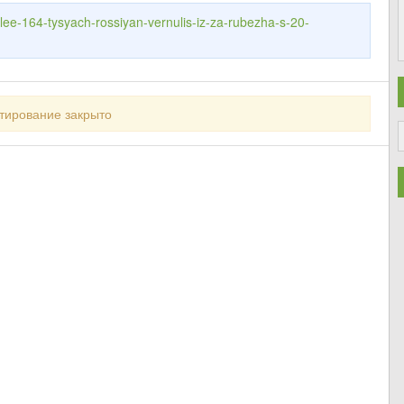
olee-164-tysyach-rossiyan-vernulis-iz-za-rubezha-s-20-
тирование закрыто