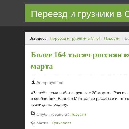
Переезд и грузчики в 
Квартирный переезд с грузчиками в СПб недорого
Вы здесь :
Переезд и грузчики в СПб!
/
Новости
/
Бо
Более 164 тысяч россиян в
марта
Автор:bydomo
«За всё время работы группы с 20 марта в Россию 
в сообщении. Ранее в Минтрансе рассказали, что о
границы на родину.
Опубликовано в :
Новости
Метки :
Транспорт