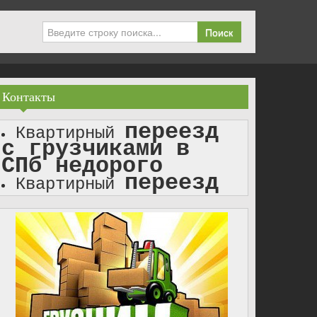
Поиск
Контакты
переезд
Квартирный
с грузчиками в
СПб недорого
переезд
Квартирный